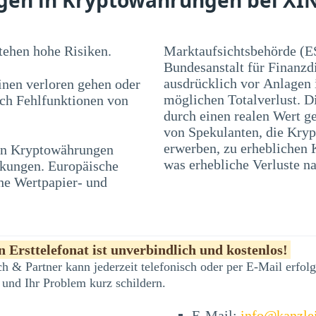
ehen hohe Risiken.
Marktaufsichtsbehörde (E
Bundesanstalt für Finanzd
ausdrücklich vor Anlagen
nen verloren gehen oder
möglichen Totalverlust. D
rch Fehlfunktionen von
durch einen realen Wert ge
von Spekulanten, die Kryp
 in Kryptowährungen
en und Blasen führen,
was erhebliche Verluste na
nkungen. Europäische
he Wertpapier- und
 Ersttelefonat ist unverbindlich und kostenlos!
h & Partner kann jederzeit telefonisch oder per E-Mail erfo
 und Ihr Problem kurz schildern.
E-Mail:
info@kanzle