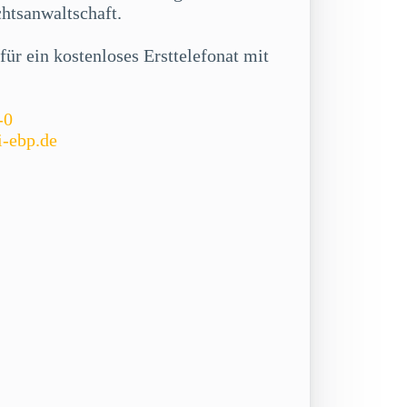
chtsanwaltschaft.
ür ein kostenloses Ersttelefonat mit
-0
i-ebp.de