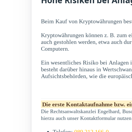
Beim Kauf von Kryptowährungen best
Kryptowährungen können z. B. zum ei
auch gestohlen werden, etwa auch du
Computern.
Ein wesentliches Risiko bei Anlagen
erwerben, zu erheblichen Kursschwankung
besteht darüber hinaus in Wertschwa
Aufsichtsbehörden, wie die europäisc
Die erste Kontaktaufnahme bzw. ein
Die Rechtsanwaltskanzlei Engelhard, Busc
hierzu auch unser Kontaktformular nutzen
Telefon:
089 212 166-0