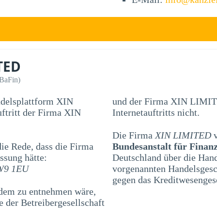
TED
(BaFin)
ndelsplattform XIN
und der Firma XIN LIMITE
Internetauftritts nicht.
Die Firma
XIN LIMITED
v
e Rede, dass die Firma
Bundesanstalt für Finanz
ssung hätte:
Deutschland über die Han
TW9 1EU
vorgenannten Handelsgesch
gegen das Kreditwesenges
 dem zu entnehmen wäre,
 der Betreibergesellschaft