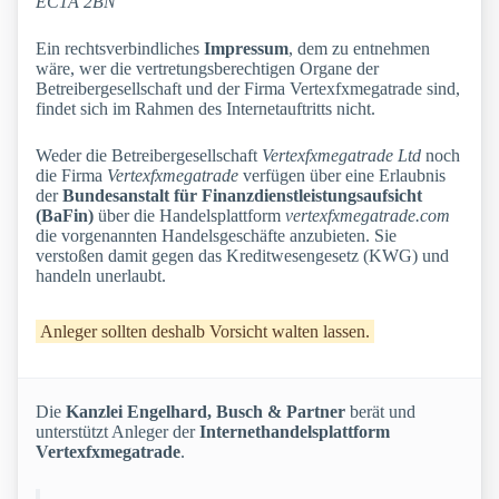
EC1A 2BN
Ein rechtsverbindliches
Impressum
, dem zu entnehmen
wäre, wer die vertretungsberechtigen Organe der
Betreibergesellschaft und der Firma Vertexfxmegatrade sind,
findet sich im Rahmen des Internetauftritts nicht.
Weder die Betreibergesellschaft
Vertexfxmegatrade Ltd
noch
die Firma
Vertexfxmegatrade
verfügen über eine Erlaubnis
der
Bundesanstalt für Finanzdienstleistungsaufsicht
(BaFin)
über die Handelsplattform
vertexfxmegatrade.com
die vorgenannten Handelsgeschäfte anzubieten. Sie
verstoßen damit gegen das Kreditwesengesetz (KWG) und
handeln unerlaubt.
Anleger sollten deshalb Vorsicht walten lassen.
Die
Kanzlei Engelhard, Busch & Partner
berät und
unterstützt Anleger der
Internethandelsplattform
Vertexfxmegatrade
.