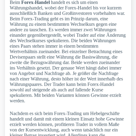
Beim
Forex-Handel
handelt es sich um einen
Währungshandel, wobei der Forex-Handel bis vor kurzem
ausschließlich Banken und Großinvestoren vorbehalten war.
Beim Forex-Trading geht es im Prinzip darum, eine
Währung zu einem bestimmten Wechselkurs gegen eine
andere zu tauschen. Es werden immer zwei Währungen
einander gegenübergestellt, wobei Trader auf eine Änderung
des Wechselkurses spekulieren. Die beiden Währungen
eines Paars stehen immer in einem bestimmten
Wertverhältnis zueinander. Bei einzelner Betrachtung eines
Devisenpaars stellt eine Währung die Basiswährung, die
zweite die Bezugswährung dar. Beide werden zueinander
ins Verhältnis gesetzt. Der genaue Wert hängt dabei immer
von Angebot und Nachfrage ab. Je größer die Nachfrage
nach einer Währung, desto höher ist der Wert innerhalb des
Währungspaares. Der Trader kann beim Forex-Handel
sowohl auf steigende als auch auf fallende Kurse
spekulieren. Mit beiden Varianten können Gewinne erzielt
werden.
Nachdem es sich beim Forex-Trading um Hebelgeschäfte
handelt und damit mit einem kleinen Einsatz hohe Gewinne
erzielt werden können, profitieren Trader in vollem Maße
von der Kursentwicklung, auch wenn tatsächlich nur ein
kleiner Betrag investiert wird. Allerdings kann die