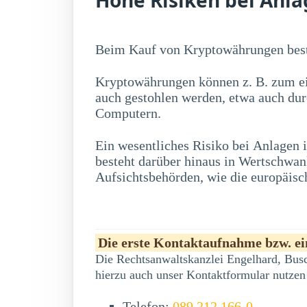
Beim Kauf von Kryptowährungen best
Kryptowährungen können z. B. zum ei
auch gestohlen werden, etwa auch du
Computern.
Ein wesentliches Risiko bei Anlagen
erwerben, zu erheblichen Kursschwankung
besteht darüber hinaus in Wertschwa
Aufsichtsbehörden, wie die europäisc
Die erste Kontaktaufnahme bzw. ein
Die Rechtsanwaltskanzlei Engelhard, Busc
hierzu auch unser Kontaktformular nutzen
Telefon:
089 212 166-0