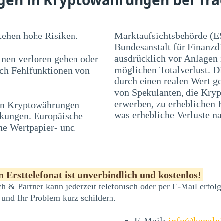
ehen hohe Risiken.
Marktaufsichtsbehörde (E
Bundesanstalt für Finanzd
ausdrücklich vor Anlagen
nen verloren gehen oder
möglichen Totalverlust. D
rch Fehlfunktionen von
durch einen realen Wert ge
von Spekulanten, die Kryp
 in Kryptowährungen
en und Blasen führen,
was erhebliche Verluste na
nkungen. Europäische
he Wertpapier- und
 Ersttelefonat ist unverbindlich und kostenlos!
h & Partner kann jederzeit telefonisch oder per E-Mail erfo
 und Ihr Problem kurz schildern.
E-Mail:
info@kanzle