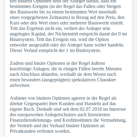
Bei binären Optionen setzt der Anleger darauf, dass ein
bestimmtes Ereignis (in der Regel das Fallen oder Steigen
des Basiswerts bis zu einem bestimmten Wert innerhalb
eines vorgegebenen Zeitraums) in Bezug auf den Preis, den
Kurs oder den Wert eines oder mehrerer Basiswerte eintritt.
Tritt das Ergebnis nicht ein, verliert der Anleger sein
angelegtes Kapital, der Nichteintritt entspricht damit der 0 im
Binärsystem. Tritt das Ereignis ein, wird die Option
entweder ausgezahlt oder der Anleger kann weiter handeln.
Dieser Verlauf entspricht der 1 im Binärsystem.
Zudem sind binäre Optionen in der Regel äußerst
kurzfristige Anlagen, die in einigen Fällen bereits Minuten
nach Abschluss ablaufen, weshalb sie dem Wesen nach
einen besonders (ausgeprägten) spekulativen Charakter
aufweisen.
Anbieter von binären Optionen agieren in der Regel als
direkte Gegenpartei ihrer Kunden und Handeln auf das
eigene Buch. Deshalb sind seit dem 02.07.2018 im Interesse
des europaweiten Anlegerschutzes auch lizenzierten
Finanzdienstleistungs- und Kreditinstituten die Vermarktung,
der Vertrieb und der Verkauf binärer Optionen an
Privatkunden verboten worden.