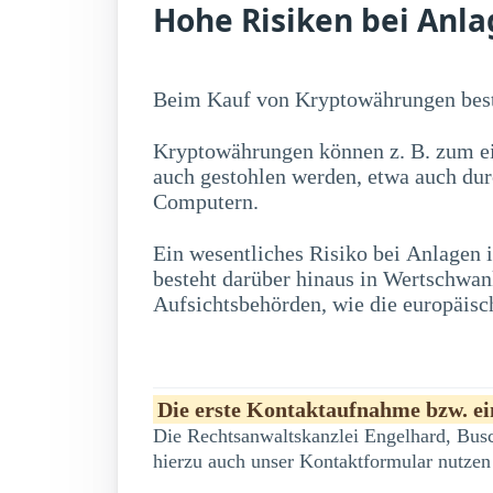
Hohe Risiken bei Anl
Beim Kauf von Kryptowährungen best
Kryptowährungen können z. B. zum ei
auch gestohlen werden, etwa auch du
Computern.
Ein wesentliches Risiko bei Anlagen
erwerben, zu erheblichen Kursschwankung
besteht darüber hinaus in Wertschwa
Aufsichtsbehörden, wie die europäisc
Die erste Kontaktaufnahme bzw. ein
Die Rechtsanwaltskanzlei Engelhard, Busc
hierzu auch unser Kontaktformular nutzen