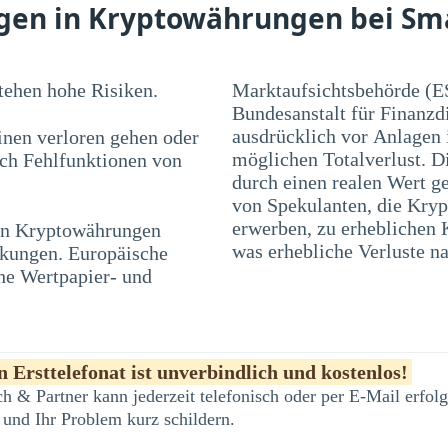
agen in Kryptowährungen bei Sm
ehen hohe Risiken.
Marktaufsichtsbehörde (E
Bundesanstalt für Finanzd
ausdrücklich vor Anlagen
nen verloren gehen oder
möglichen Totalverlust. D
rch Fehlfunktionen von
durch einen realen Wert ge
von Spekulanten, die Kryp
 in Kryptowährungen
en und Blasen führen,
was erhebliche Verluste na
nkungen. Europäische
he Wertpapier- und
 Ersttelefonat ist unverbindlich und kostenlos!
h & Partner kann jederzeit telefonisch oder per E-Mail erfo
 und Ihr Problem kurz schildern.