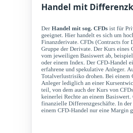
Handel mit Differenzk
Der
Handel mit sog. CFDs
ist für Pr
einen Bruchteil der 
geeignet. Hier handelt es sich um hoc
entsteht aber eine entsprechende Hebelwirk
Finanzderivate. CFDs (Contracts for 
CFD-Handel bestehen auch verschieden
Gruppe der Derivate. Der Kurs eines C
das Risiko unkalkulierbarer Ver
vom jeweiligen Basiswert ab, beispie
Totalverlust. Außerdem besteht auch ei
oder einem Index. Der CFD-Handel eign
das Risiko auf Änderungen eines Kont
erfahrene und spekulative Anleger. A
Preisänderung des Basiswertes. Da
Totalverlustrisiko drohen. Bei eine
Kursauschläge innerhalb eines Tages
Anleger lediglich an einer Kursentwi
hinterlegte Margin (Sicherheitsleistun
teil, von dem auch der Kurs von CFDs
keinerlei Rechte an einem Basiswert. 
finanzielle Differenzgeschäfte. In de
einem CFD-Handel nur eine Margin ge