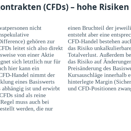
ontrakten (CFDs) – hohe Risiken
ivatpersonen nicht
jeweiligen Position beträgt. Dadurch
hspekulative
ung. Bei einem
Difference) gehören zur
ste Risiken, wie z. B.
FDs leitet sich also direkt
luste, bis hin zu einem
lsweise von einer Aktie
n Marktpreisrisiko, also
et sich letztlich nur für
raktwertes in Folge einer
uch hier kann ein
bei können auch
m CFD-Handel nimmt der
 dazu führen, dass die
cklung eines Basiswerts
g) nicht ausreichend ist
 abhängig ist und erwirbt
und CFD-Positionen zwang
CFDs sind als reine
r Regel muss auch bei
stellt werden, die nur