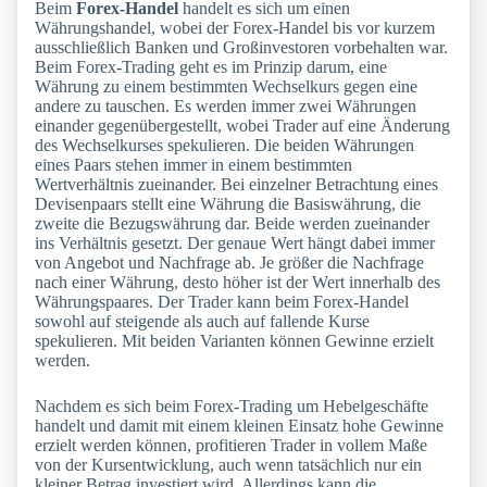
Beim
Forex-Handel
handelt es sich um einen
Währungshandel, wobei der Forex-Handel bis vor kurzem
ausschließlich Banken und Großinvestoren vorbehalten war.
Beim Forex-Trading geht es im Prinzip darum, eine
Währung zu einem bestimmten Wechselkurs gegen eine
andere zu tauschen. Es werden immer zwei Währungen
einander gegenübergestellt, wobei Trader auf eine Änderung
des Wechselkurses spekulieren. Die beiden Währungen
eines Paars stehen immer in einem bestimmten
Wertverhältnis zueinander. Bei einzelner Betrachtung eines
Devisenpaars stellt eine Währung die Basiswährung, die
zweite die Bezugswährung dar. Beide werden zueinander
ins Verhältnis gesetzt. Der genaue Wert hängt dabei immer
von Angebot und Nachfrage ab. Je größer die Nachfrage
nach einer Währung, desto höher ist der Wert innerhalb des
Währungspaares. Der Trader kann beim Forex-Handel
sowohl auf steigende als auch auf fallende Kurse
spekulieren. Mit beiden Varianten können Gewinne erzielt
werden.
Nachdem es sich beim Forex-Trading um Hebelgeschäfte
handelt und damit mit einem kleinen Einsatz hohe Gewinne
erzielt werden können, profitieren Trader in vollem Maße
von der Kursentwicklung, auch wenn tatsächlich nur ein
kleiner Betrag investiert wird. Allerdings kann die