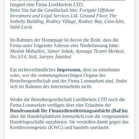
fungiert eine Firma
LonMarkets LTD
.
Ihren Sitz hat die Gesellschaft hier:
Fortgate Offshore
Investment and Legal Services Ltd. Ground Floor, The
Sotheby Building, Rodney Village, Rodney Bay, Gros-Islet,
Saint Lucia
Im Rahmen der Homepage ist davon die Rede, dass die
Firma unter folgender Adresse eine Niederlassung hätte:
Maslak Mahallesi, Sümer Sokak, Ayazaga Ticaret Merkezi,
No:3/14, Sisli, Sarıyer, İstanbul
Ein rechtsverbindliches
Impressum
, dem zu entnehmen
wäre, wer die vertretungsberechtigen Organe der
Betreibergesellschaft und der Firma Lonmarkets sind, findet
sich im Rahmen des Internetauftritts nicht.
Weder die Betreibergesellschaft
LonMarkets LTD
noch die
Firma
Lonmarkets
verfügen über eine Erlaubnis der
Bundesanstalt für Finanzdienstleistungsaufsicht (BaFin)
über die Handelsplattform
lonmarkets.com
die vorgenannten
Handelsgeschäfte anzubieten. Sie verstoßen damit gegen das
Kreditwesengesetz (KWG) und handeln unerlaubt.