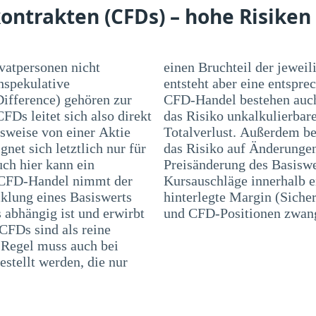
ontrakten (CFDs) – hohe Risiken
ivatpersonen nicht
jeweiligen Position beträgt. Dadurch
hspekulative
ung. Bei einem
Difference) gehören zur
ste Risiken, wie z. B.
FDs leitet sich also direkt
luste, bis hin zu einem
lsweise von einer Aktie
n Marktpreisrisiko, also
et sich letztlich nur für
raktwertes in Folge einer
uch hier kann ein
bei können auch
m CFD-Handel nimmt der
 dazu führen, dass die
cklung eines Basiswerts
g) nicht ausreichend ist
 abhängig ist und erwirbt
und CFD-Positionen zwang
CFDs sind als reine
r Regel muss auch bei
stellt werden, die nur