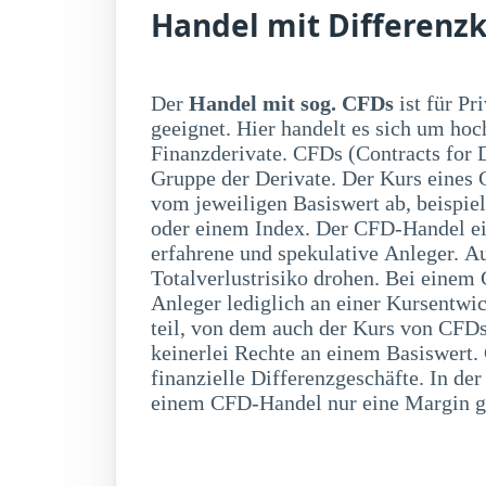
Handel mit Differenzk
Der
Handel mit sog. CFDs
ist für Pr
einen Bruchteil der 
geeignet. Hier handelt es sich um hoc
entsteht aber eine entsprechende Hebelwirk
Finanzderivate. CFDs (Contracts for 
CFD-Handel bestehen auch verschieden
Gruppe der Derivate. Der Kurs eines C
das Risiko unkalkulierbarer Ver
vom jeweiligen Basiswert ab, beispie
Totalverlust. Außerdem besteht auch ei
oder einem Index. Der CFD-Handel eign
das Risiko auf Änderungen eines Kont
erfahrene und spekulative Anleger. A
Preisänderung des Basiswertes. Da
Totalverlustrisiko drohen. Bei eine
Kursauschläge innerhalb eines Tages
Anleger lediglich an einer Kursentwi
hinterlegte Margin (Sicherheitsleistun
teil, von dem auch der Kurs von CFDs
keinerlei Rechte an einem Basiswert. 
finanzielle Differenzgeschäfte. In de
einem CFD-Handel nur eine Margin ge