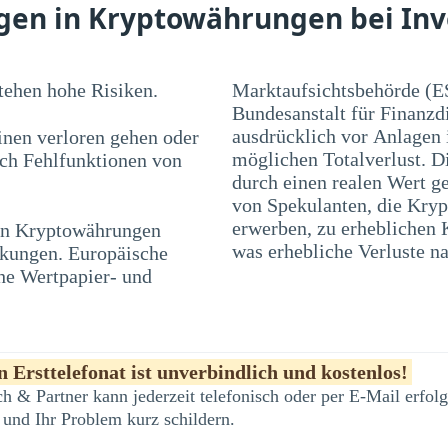
agen in Kryptowährungen bei Inv
ehen hohe Risiken.
Marktaufsichtsbehörde (E
Bundesanstalt für Finanzd
ausdrücklich vor Anlagen
nen verloren gehen oder
möglichen Totalverlust. D
rch Fehlfunktionen von
durch einen realen Wert ge
von Spekulanten, die Kryp
 in Kryptowährungen
en und Blasen führen,
was erhebliche Verluste na
nkungen. Europäische
he Wertpapier- und
 Ersttelefonat ist unverbindlich und kostenlos!
h & Partner kann jederzeit telefonisch oder per E-Mail erfo
 und Ihr Problem kurz schildern.