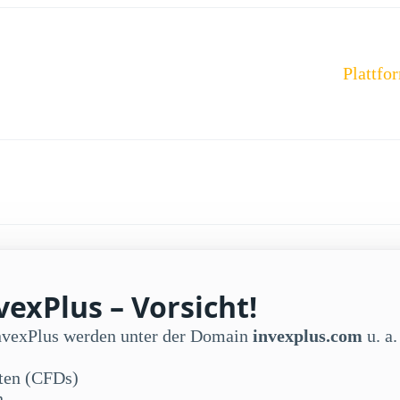
Plattfo
exPlus – Vorsicht!
InvexPlus werden unter der Domain
invexplus.com
u. a.
kten (CFDs)
n