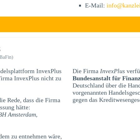
E-Mail:
info@kanzle
s
(BaFin)
ndelsplattform InvexPlus
Die Firma
InvexPlus
verfü
Bundesanstalt für Finanz
Deutschland über die Han
vorgenannten Handelsgesch
gegen das Kreditwesenges
e Rede, dass die Firma
ssung hätte:
 BH Amsterdam,
 dem zu entnehmen wäre,