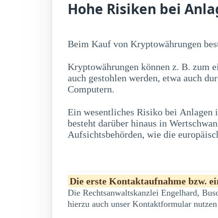
Hohe Risiken bei Anl
Beim Kauf von Kryptowährungen best
Kryptowährungen können z. B. zum ei
auch gestohlen werden, etwa auch du
Computern.
Ein wesentliches Risiko bei Anlagen
erwerben, zu erheblichen Kursschwankung
besteht darüber hinaus in Wertschwa
Aufsichtsbehörden, wie die europäisc
Die erste Kontaktaufnahme bzw. ein
Die Rechtsanwaltskanzlei Engelhard, Busc
hierzu auch unser Kontaktformular nutzen