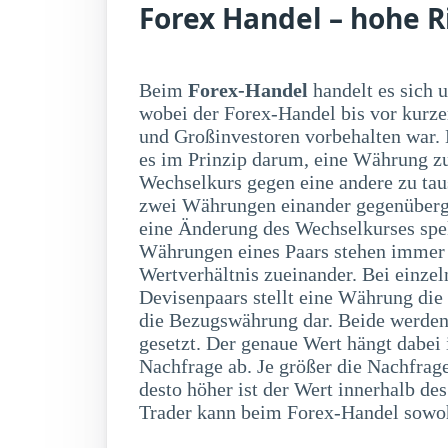
Forex Handel – hohe R
Beim
Forex-Handel
handelt es sich
auf fallende Kurse spek
wobei der Forex-Handel bis vor kurz
und Großinvestoren vorbehalten war.
es im Prinzip darum, eine Währung 
Wechselkurs gegen eine andere zu ta
zwei Währungen einander gegenüberge
eine Änderung des Wechselkurses spe
Währungen eines Paars stehen immer
Wertverhältnis zueinander. Bei einzel
Devisenpaars stellt eine Währung die
die Bezugswährung dar. Beide werden 
gesetzt. Der genaue Wert hängt dabe
Nachfrage ab. Je größer die Nachfrag
desto höher ist der Wert innerhalb d
Trader kann beim Forex-Handel sowoh