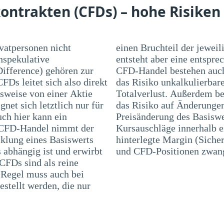
ontrakten (CFDs) – hohe Risiken
ivatpersonen nicht
jeweiligen Position beträgt. Dadurch
hspekulative
ung. Bei einem
Difference) gehören zur
ste Risiken, wie z. B.
FDs leitet sich also direkt
luste, bis hin zu einem
lsweise von einer Aktie
n Marktpreisrisiko, also
et sich letztlich nur für
raktwertes in Folge einer
uch hier kann ein
bei können auch
m CFD-Handel nimmt der
 dazu führen, dass die
cklung eines Basiswerts
g) nicht ausreichend ist
 abhängig ist und erwirbt
und CFD-Positionen zwang
CFDs sind als reine
r Regel muss auch bei
stellt werden, die nur