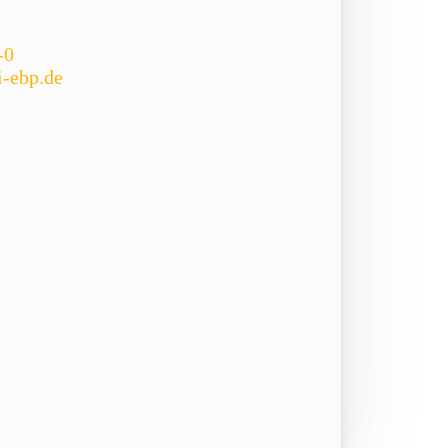
-0
i-ebp.de