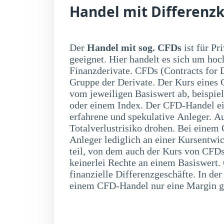
Handel mit Differenzk
Der
Handel mit sog. CFDs
ist für Pr
einen Bruchteil der 
geeignet. Hier handelt es sich um hoc
entsteht aber eine entsprechende Hebelwirk
Finanzderivate. CFDs (Contracts for 
CFD-Handel bestehen auch verschieden
Gruppe der Derivate. Der Kurs eines C
das Risiko unkalkulierbarer Ver
vom jeweiligen Basiswert ab, beispie
Totalverlust. Außerdem besteht auch ei
oder einem Index. Der CFD-Handel eign
das Risiko auf Änderungen eines Kont
erfahrene und spekulative Anleger. A
Preisänderung des Basiswertes. Da
Totalverlustrisiko drohen. Bei eine
Kursauschläge innerhalb eines Tages
Anleger lediglich an einer Kursentwi
hinterlegte Margin (Sicherheitsleistun
teil, von dem auch der Kurs von CFDs
keinerlei Rechte an einem Basiswert. 
finanzielle Differenzgeschäfte. In de
einem CFD-Handel nur eine Margin ge