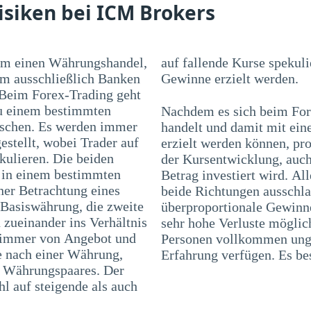
isiken bei ICM Brokers
 um einen Währungshandel,
ulieren. Mit beiden Varianten können
em ausschließlich Banken
Gewinne erzielt werden.
 Beim Forex-Trading geht
zu einem bestimmten
Nachdem es sich beim For
uschen. Es werden immer
handelt und damit mit ei
stellt, wobei Trader auf
erzielt werden können, pr
kulieren. Die beiden
der Kursentwicklung, auch
 in einem bestimmten
Betrag investiert wird. Al
ner Betrachtung eines
beide Richtungen ausschla
 Basiswährung, die zweite
überproportionale Gewinne
zueinander ins Verhältnis
sehr hohe Verluste möglic
i immer von Angebot und
Personen vollkommen unge
e nach einer Währung,
Erfahrung verfügen. Es bes
es Währungspaares. Der
l auf steigende als auch