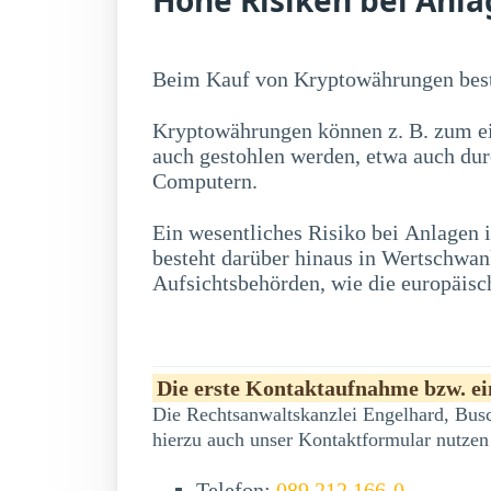
Beim Kauf von Kryptowährungen best
Kryptowährungen können z. B. zum ei
auch gestohlen werden, etwa auch du
Computern.
Ein wesentliches Risiko bei Anlagen
erwerben, zu erheblichen Kursschwankung
besteht darüber hinaus in Wertschwa
Aufsichtsbehörden, wie die europäisc
Die erste Kontaktaufnahme bzw. ein
Die Rechtsanwaltskanzlei Engelhard, Busc
hierzu auch unser Kontaktformular nutzen
Telefon:
089 212 166-0