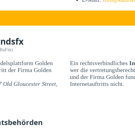
undsfx
(BaFin)
ndelsplattform Golden
Ein rechtsverbindliches
I
wer die vertretungsberech
und der Firma Golden fund
7 Old Gloucester Street,
Internetauftritts nicht.
htsbehörden