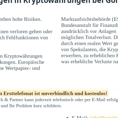
ehen hohe Risiken.
Marktaufsichtsbehörde (E
Bundesanstalt für Finanzd
ausdrücklich vor Anlagen
nen verloren gehen oder
möglichen Totalverlust. D
rch Fehlfunktionen von
durch einen realen Wert ge
von Spekulanten, die Kryp
 in Kryptowährungen
en und Blasen führen,
was erhebliche Verluste na
nkungen. Europäische
he Wertpapier- und
 Ersttelefonat ist unverbindlich und kostenlos!
h & Partner kann jederzeit telefonisch oder per E-Mail erfo
 und Ihr Problem kurz schildern.
E-Mail:
info@kanzle