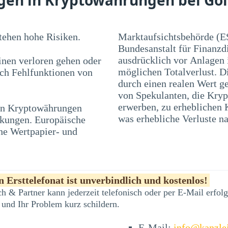
ehen hohe Risiken.
Marktaufsichtsbehörde (E
Bundesanstalt für Finanzd
ausdrücklich vor Anlagen
nen verloren gehen oder
möglichen Totalverlust. D
rch Fehlfunktionen von
durch einen realen Wert ge
von Spekulanten, die Kryp
 in Kryptowährungen
en und Blasen führen,
was erhebliche Verluste na
nkungen. Europäische
he Wertpapier- und
 Ersttelefonat ist unverbindlich und kostenlos!
h & Partner kann jederzeit telefonisch oder per E-Mail erfo
 und Ihr Problem kurz schildern.
E-Mail:
info@kanzle