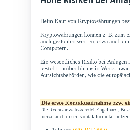
Beim Kauf von Kryptowährungen best
Kryptowährungen können z. B. zum ei
auch gestohlen werden, etwa auch du
Computern.
Ein wesentliches Risiko bei Anlagen
erwerben, zu erheblichen Kursschwankung
besteht darüber hinaus in Wertschwa
Aufsichtsbehörden, wie die europäisc
Die erste Kontaktaufnahme bzw. ein
Die Rechtsanwaltskanzlei Engelhard, Busc
hierzu auch unser Kontaktformular nutzen
Telefon:
089 212 166-0