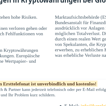
ehen hohe Risiken.
Marktaufsichtsbehörde (E
Bundesanstalt für Finanzd
ausdrücklich vor Anlagen
nen verloren gehen oder
möglichen Totalverlust. D
rch Fehlfunktionen von
durch einen realen Wert ge
von Spekulanten, die Kryp
 in Kryptowährungen
en und Blasen führen,
was erhebliche Verluste na
nkungen. Europäische
he Wertpapier- und
 Ersttelefonat ist unverbindlich und kostenlos!
h & Partner kann jederzeit telefonisch oder per E-Mail erfo
 und Ihr Problem kurz schildern.
E-Mail:
info@kanzle