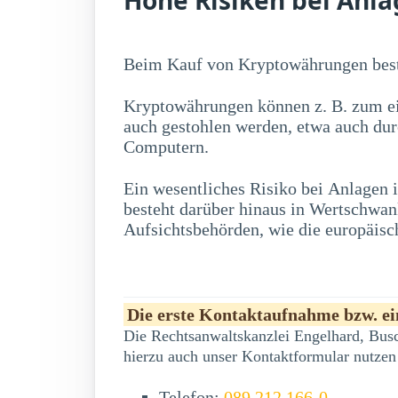
Beim Kauf von Kryptowährungen best
Kryptowährungen können z. B. zum ei
auch gestohlen werden, etwa auch du
Computern.
Ein wesentliches Risiko bei Anlagen
erwerben, zu erheblichen Kursschwankung
besteht darüber hinaus in Wertschwa
Aufsichtsbehörden, wie die europäisc
Die erste Kontaktaufnahme bzw. ein
Die Rechtsanwaltskanzlei Engelhard, Busc
hierzu auch unser Kontaktformular nutzen
Telefon:
089 212 166-0