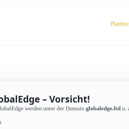
Plattfo
obalEdge – Vorsicht!
GlobalEdge werden unter der Domain
globaledge.ltd
u. 
n