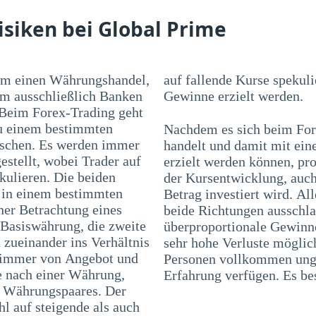
isiken bei Global Prime
 um einen Währungshandel,
ulieren. Mit beiden Varianten können
em ausschließlich Banken
Gewinne erzielt werden.
 Beim Forex-Trading geht
zu einem bestimmten
Nachdem es sich beim For
uschen. Es werden immer
handelt und damit mit ei
stellt, wobei Trader auf
erzielt werden können, pr
kulieren. Die beiden
der Kursentwicklung, auch
 in einem bestimmten
Betrag investiert wird. Al
ner Betrachtung eines
beide Richtungen ausschla
 Basiswährung, die zweite
überproportionale Gewinne
zueinander ins Verhältnis
sehr hohe Verluste möglic
i immer von Angebot und
Personen vollkommen unge
e nach einer Währung,
Erfahrung verfügen. Es bes
es Währungspaares. Der
l auf steigende als auch