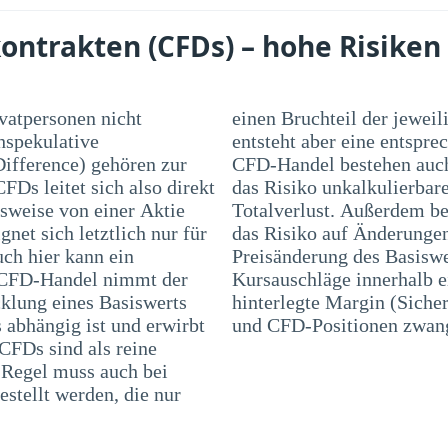
ontrakten (CFDs) – hohe Risiken
ivatpersonen nicht
jeweiligen Position beträgt. Dadurch
hspekulative
ung. Bei einem
Difference) gehören zur
ste Risiken, wie z. B.
FDs leitet sich also direkt
luste, bis hin zu einem
lsweise von einer Aktie
n Marktpreisrisiko, also
et sich letztlich nur für
raktwertes in Folge einer
uch hier kann ein
bei können auch
m CFD-Handel nimmt der
 dazu führen, dass die
cklung eines Basiswerts
g) nicht ausreichend ist
 abhängig ist und erwirbt
und CFD-Positionen zwang
CFDs sind als reine
r Regel muss auch bei
stellt werden, die nur