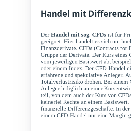
Handel mit Differenzk
Der
Handel mit sog. CFDs
ist für Pr
einen Bruchteil der 
geeignet. Hier handelt es sich um hoc
entsteht aber eine entsprechende Hebelwirk
Finanzderivate. CFDs (Contracts for 
CFD-Handel bestehen auch verschieden
Gruppe der Derivate. Der Kurs eines C
das Risiko unkalkulierbarer Ver
vom jeweiligen Basiswert ab, beispie
Totalverlust. Außerdem besteht auch ei
oder einem Index. Der CFD-Handel eign
das Risiko auf Änderungen eines Kont
erfahrene und spekulative Anleger. A
Preisänderung des Basiswertes. Da
Totalverlustrisiko drohen. Bei eine
Kursauschläge innerhalb eines Tages
Anleger lediglich an einer Kursentwi
hinterlegte Margin (Sicherheitsleistun
teil, von dem auch der Kurs von CFDs
keinerlei Rechte an einem Basiswert. 
finanzielle Differenzgeschäfte. In de
einem CFD-Handel nur eine Margin ge