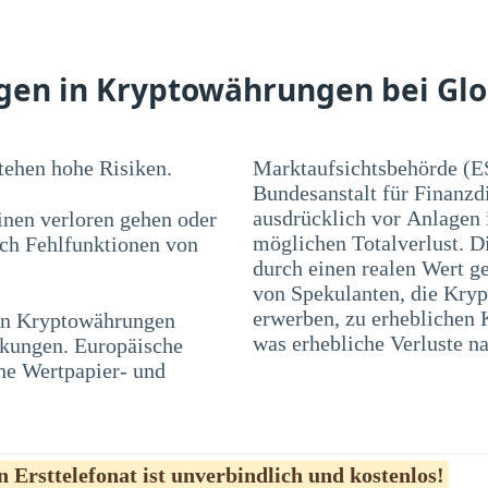
agen in Kryptowährungen bei Gl
ehen hohe Risiken.
Marktaufsichtsbehörde (E
Bundesanstalt für Finanzd
ausdrücklich vor Anlagen
nen verloren gehen oder
möglichen Totalverlust. D
rch Fehlfunktionen von
durch einen realen Wert ge
von Spekulanten, die Kryp
 in Kryptowährungen
en und Blasen führen,
was erhebliche Verluste na
nkungen. Europäische
he Wertpapier- und
 Ersttelefonat ist unverbindlich und kostenlos!