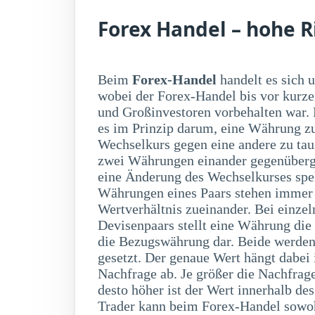
Forex Handel – hohe R
Beim
Forex-Handel
handelt es sich
auf fallende Kurse spek
wobei der Forex-Handel bis vor kurz
und Großinvestoren vorbehalten war.
es im Prinzip darum, eine Währung 
Wechselkurs gegen eine andere zu ta
zwei Währungen einander gegenüberge
eine Änderung des Wechselkurses spe
Währungen eines Paars stehen immer
Wertverhältnis zueinander. Bei einzel
Devisenpaars stellt eine Währung die
die Bezugswährung dar. Beide werden 
gesetzt. Der genaue Wert hängt dabe
Nachfrage ab. Je größer die Nachfrag
desto höher ist der Wert innerhalb d
Trader kann beim Forex-Handel sowoh