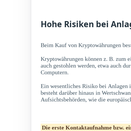
Hohe Risiken bei Anl
Beim Kauf von Kryptowährungen best
Kryptowährungen können z. B. zum ei
auch gestohlen werden, etwa auch du
Computern.
Ein wesentliches Risiko bei Anlagen
erwerben, zu erheblichen Kursschwankung
besteht darüber hinaus in Wertschwa
Aufsichtsbehörden, wie die europäisc
Die erste Kontaktaufnahme bzw. ein