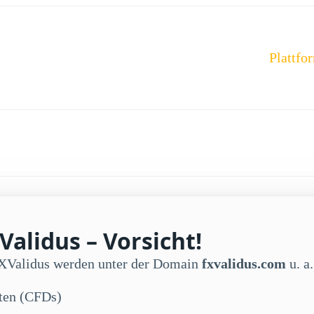
Plattfo
alidus – Vorsicht!
FXValidus werden unter der Domain
fxvalidus.com
u. a.
kten (CFDs)