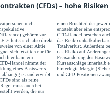
ontrakten (CFDs) – hohe Risiken
ivatpersonen nicht
jeweiligen Position beträgt. Dadurch
hspekulative
ung. Bei einem
Difference) gehören zur
ste Risiken, wie z. B.
FDs leitet sich also direkt
luste, bis hin zu einem
lsweise von einer Aktie
n Marktpreisrisiko, also
et sich letztlich nur für
raktwertes in Folge einer
uch hier kann ein
bei können auch
m CFD-Handel nimmt der
 dazu führen, dass die
cklung eines Basiswerts
g) nicht ausreichend ist
 abhängig ist und erwirbt
und CFD-Positionen zwang
CFDs sind als reine
r Regel muss auch bei
stellt werden, die nur