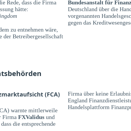
e Rede, dass die Firma
Bundesanstalt für Finanz
ssung hätte:
Deutschland über die Han
Kingdom
vorgenannten Handelsgesch
gegen das Kreditwesenges
 dem zu entnehmen wäre,
 der Betreibergesellschaft
htsbehörden
zmarktaufsicht (FCA)
Firma über keine Erlaubni
England Finanzdienstleist
Handelsplattform Finanzp
CA) warnte mittlerweile
r Firma
FXValidus
und
 dass die entsprechende