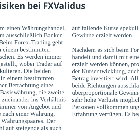
isiken bei FXValidus
 um einen Währungshandel,
ulieren. Mit beiden Varianten können
em ausschließlich Banken
Gewinne erzielt werden.
 Beim Forex-Trading geht
zu einem bestimmten
Nachdem es sich beim For
uschen. Es werden immer
handelt und damit mit ei
stellt, wobei Trader auf
erzielt werden können, pr
kulieren. Die beiden
der Kursentwicklung, auch
 in einem bestimmten
Betrag investiert wird. Al
ner Betrachtung eines
beide Richtungen ausschla
 Basiswährung, die zweite
überproportionale Gewinne
zueinander ins Verhältnis
sehr hohe Verluste möglic
i immer von Angebot und
Personen vollkommen unge
e nach einer Währung,
Erfahrung verfügen. Es bes
es Währungspaares. Der
l auf steigende als auch