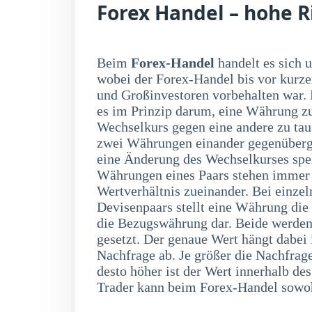
Forex Handel – hohe R
Beim
Forex-Handel
handelt es sich
auf fallende Kurse spek
wobei der Forex-Handel bis vor kurz
und Großinvestoren vorbehalten war.
es im Prinzip darum, eine Währung 
Wechselkurs gegen eine andere zu ta
zwei Währungen einander gegenüberge
eine Änderung des Wechselkurses spe
Währungen eines Paars stehen immer
Wertverhältnis zueinander. Bei einzel
Devisenpaars stellt eine Währung die
die Bezugswährung dar. Beide werden 
gesetzt. Der genaue Wert hängt dabe
Nachfrage ab. Je größer die Nachfrag
desto höher ist der Wert innerhalb d
Trader kann beim Forex-Handel sowoh