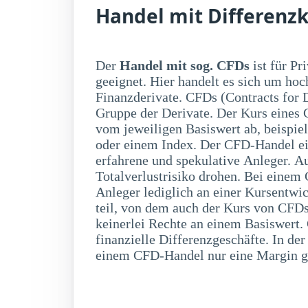
Handel mit Differenzk
Der
Handel mit sog. CFDs
ist für Pr
einen Bruchteil der 
geeignet. Hier handelt es sich um hoc
entsteht aber eine entsprechende Hebelwirk
Finanzderivate. CFDs (Contracts for 
CFD-Handel bestehen auch verschieden
Gruppe der Derivate. Der Kurs eines C
das Risiko unkalkulierbarer Ver
vom jeweiligen Basiswert ab, beispie
Totalverlust. Außerdem besteht auch ei
oder einem Index. Der CFD-Handel eign
das Risiko auf Änderungen eines Kont
erfahrene und spekulative Anleger. A
Preisänderung des Basiswertes. Da
Totalverlustrisiko drohen. Bei eine
Kursauschläge innerhalb eines Tages
Anleger lediglich an einer Kursentwi
hinterlegte Margin (Sicherheitsleistun
teil, von dem auch der Kurs von CFDs
keinerlei Rechte an einem Basiswert. 
finanzielle Differenzgeschäfte. In de
einem CFD-Handel nur eine Margin ge