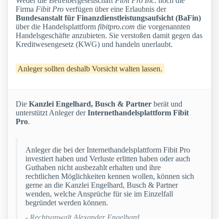
Weder die Betreibergesellschaft
Fibit Pro Inc.
noch die
Firma
Fibit Pro
verfügen über eine Erlaubnis der
Bundesanstalt für Finanzdienstleistungsaufsicht (BaFin)
über die Handelsplattform
fibitpro.com
die vorgenannten
Handelsgeschäfte anzubieten. Sie verstoßen damit gegen das
Kreditwesengesetz (KWG) und handeln unerlaubt.
Anleger sollten deshalb Vorsicht walten lassen.
Die
Kanzlei Engelhard, Busch & Partner
berät und
unterstützt Anleger der
Internethandelsplattform Fibit
Pro
.
Anleger die bei der Internethandelsplattform Fibit Pro
investiert haben und Verluste erlitten haben oder auch
Guthaben nicht ausbezahlt erhalten und ihre
rechtlichen Möglichkeiten kennen wollen, können sich
gerne an die Kanzlei Engelhard, Busch & Partner
wenden, welche Ansprüche für sie im Einzelfall
begründet werden können.
- Rechtsanwalt Alexander Engelhard