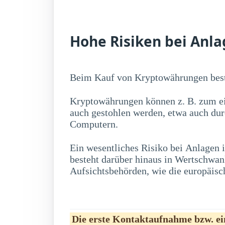
Hohe Risiken bei Anla
Beim Kauf von Kryptowährungen best
Kryptowährungen können z. B. zum ei
auch gestohlen werden, etwa auch du
Computern.
Ein wesentliches Risiko bei Anlagen
erwerben, zu erheblichen Kursschwankung
besteht darüber hinaus in Wertschwa
Aufsichtsbehörden, wie die europäisc
Die erste Kontaktaufnahme bzw. ein