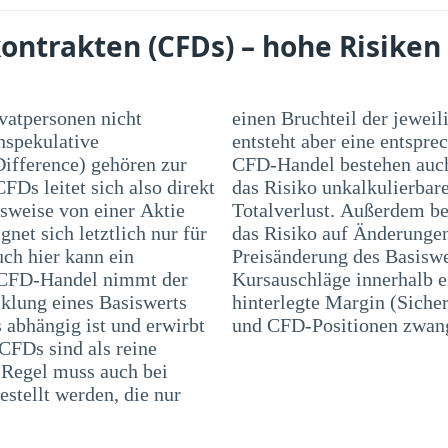
ntrakten (CFDs) – hohe Risiken 
ivatpersonen nicht
jeweiligen Position beträgt. Dadurch
hspekulative
ung. Bei einem
Difference) gehören zur
ste Risiken, wie z. B.
FDs leitet sich also direkt
luste, bis hin zu einem
lsweise von einer Aktie
n Marktpreisrisiko, also
et sich letztlich nur für
raktwertes in Folge einer
uch hier kann ein
bei können auch
m CFD-Handel nimmt der
 dazu führen, dass die
cklung eines Basiswerts
g) nicht ausreichend ist
 abhängig ist und erwirbt
und CFD-Positionen zwang
CFDs sind als reine
r Regel muss auch bei
stellt werden, die nur