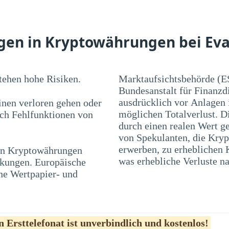
gen in Kryptowährungen bei Eval
ehen hohe Risiken.
Marktaufsichtsbehörde (E
Bundesanstalt für Finanzd
ausdrücklich vor Anlagen
nen verloren gehen oder
möglichen Totalverlust. D
rch Fehlfunktionen von
durch einen realen Wert ge
von Spekulanten, die Kryp
 in Kryptowährungen
en und Blasen führen,
was erhebliche Verluste na
nkungen. Europäische
he Wertpapier- und
 Ersttelefonat ist unverbindlich und kostenlos!