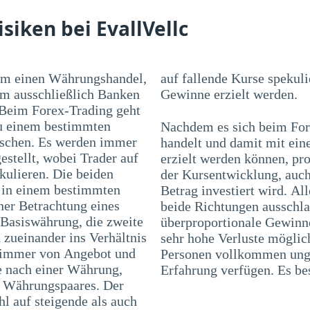
siken bei EvallVellc
 um einen Währungshandel,
ulieren. Mit beiden Varianten können
em ausschließlich Banken
Gewinne erzielt werden.
 Beim Forex-Trading geht
zu einem bestimmten
Nachdem es sich beim For
uschen. Es werden immer
handelt und damit mit ei
stellt, wobei Trader auf
erzielt werden können, pr
kulieren. Die beiden
der Kursentwicklung, auch
 in einem bestimmten
Betrag investiert wird. Al
ner Betrachtung eines
beide Richtungen ausschla
 Basiswährung, die zweite
überproportionale Gewinne
zueinander ins Verhältnis
sehr hohe Verluste möglic
i immer von Angebot und
Personen vollkommen unge
e nach einer Währung,
Erfahrung verfügen. Es bes
es Währungspaares. Der
l auf steigende als auch