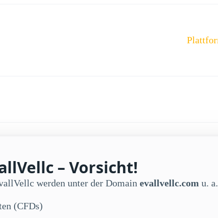
Plattfo
llVellc – Vorsicht!
EvallVellc werden unter der Domain
evallvellc.com
u. a.
kten (CFDs)