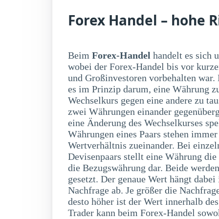
Forex Handel – hohe Ri
Beim
Forex-Handel
handelt es sich
auf fallende Kurse spek
wobei der Forex-Handel bis vor kurz
und Großinvestoren vorbehalten war.
es im Prinzip darum, eine Währung 
Wechselkurs gegen eine andere zu ta
zwei Währungen einander gegenüberge
eine Änderung des Wechselkurses spe
Währungen eines Paars stehen immer
Wertverhältnis zueinander. Bei einzel
Devisenpaars stellt eine Währung die
die Bezugswährung dar. Beide werden 
gesetzt. Der genaue Wert hängt dabe
Nachfrage ab. Je größer die Nachfrag
desto höher ist der Wert innerhalb d
Trader kann beim Forex-Handel sowoh