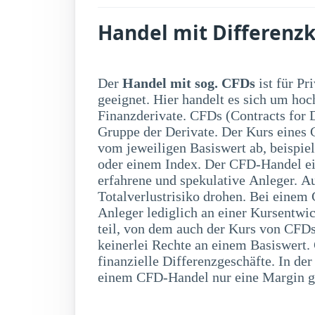
Handel mit Differenzko
Der
Handel mit sog. CFDs
ist für Pr
einen Bruchteil der 
geeignet. Hier handelt es sich um hoc
entsteht aber eine entsprechende Hebelwirk
Finanzderivate. CFDs (Contracts for 
CFD-Handel bestehen auch verschieden
Gruppe der Derivate. Der Kurs eines C
das Risiko unkalkulierbarer Ver
vom jeweiligen Basiswert ab, beispie
Totalverlust. Außerdem besteht auch ei
oder einem Index. Der CFD-Handel eign
das Risiko auf Änderungen eines Kont
erfahrene und spekulative Anleger. A
Preisänderung des Basiswertes. Da
Totalverlustrisiko drohen. Bei eine
Kursauschläge innerhalb eines Tages
Anleger lediglich an einer Kursentwi
hinterlegte Margin (Sicherheitsleistun
teil, von dem auch der Kurs von CFDs
keinerlei Rechte an einem Basiswert. 
finanzielle Differenzgeschäfte. In de
einem CFD-Handel nur eine Margin ge