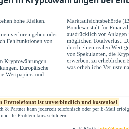
ehen hohe Risiken.
Marktaufsichtsbehörde (E
Bundesanstalt für Finanzd
ausdrücklich vor Anlagen
nen verloren gehen oder
möglichen Totalverlust. D
rch Fehlfunktionen von
durch einen realen Wert ge
von Spekulanten, die Kryp
 in Kryptowährungen
en und Blasen führen,
was erhebliche Verluste na
nkungen. Europäische
he Wertpapier- und
 Ersttelefonat ist unverbindlich und kostenlos!
h & Partner kann jederzeit telefonisch oder per E-Mail erfo
 und Ihr Problem kurz schildern.
E-Mail:
info@kanzle