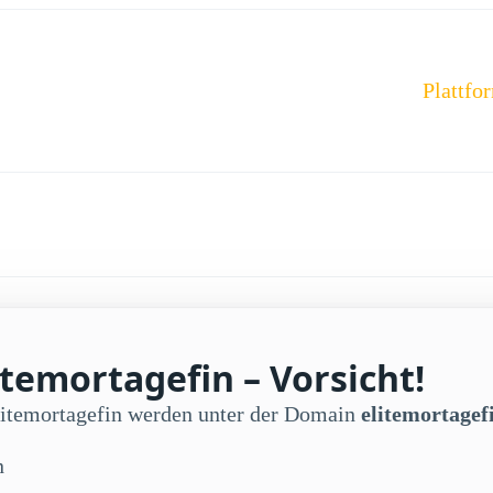
Plattfo
temortagefin – Vorsicht!
elitemortagefin werden unter der Domain
elitemortagefi
n