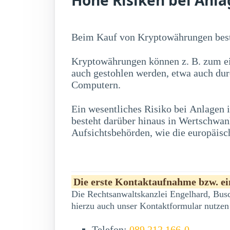
Beim Kauf von Kryptowährungen best
Kryptowährungen können z. B. zum ei
auch gestohlen werden, etwa auch du
Computern.
Ein wesentliches Risiko bei Anlagen
erwerben, zu erheblichen Kursschwankung
besteht darüber hinaus in Wertschwa
Aufsichtsbehörden, wie die europäisc
Die erste Kontaktaufnahme bzw. ein
Die Rechtsanwaltskanzlei Engelhard, Busc
hierzu auch unser Kontaktformular nutzen
Telefon:
089 212 166-0