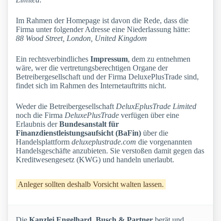
Im Rahmen der Homepage ist davon die Rede, dass die
Firma unter folgender Adresse eine Niederlassung hätte:
88 Wood Street, London, United Kingdom
Ein rechtsverbindliches
Impressum
, dem zu entnehmen
wäre, wer die vertretungsberechtigen Organe der
Betreibergesellschaft und der Firma DeluxePlusTrade sind,
findet sich im Rahmen des Internetauftritts nicht.
Weder die Betreibergesellschaft
DeluxEplusTrade Limited
noch die Firma
DeluxePlusTrade
verfügen über eine
Erlaubnis der
Bundesanstalt für
Finanzdienstleistungsaufsicht (BaFin)
über die
Handelsplattform
deluxeplustrade.com
die vorgenannten
Handelsgeschäfte anzubieten. Sie verstoßen damit gegen das
Kreditwesengesetz (KWG) und handeln unerlaubt.
Anleger sollten deshalb Vorsicht walten lassen.
Die
Kanzlei Engelhard, Busch & Partner
berät und