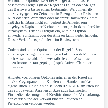
Bei binären Optionen setzt der Anleger darauf, dass ein
bestimmtes Ereignis (in der Regel das Fallen oder Steigen
des Basiswerts bis zu einem bestimmten Wert innerhalb
eines vorgegebenen Zeitraums) in Bezug auf den Preis, den
Kurs oder den Wert eines oder mehrerer Basiswerte eintritt.
Tritt das Ergebnis nicht ein, verliert der Anleger sein
angelegtes Kapital, der Nichteintritt entspricht damit der 0 im
Binärsystem. Tritt das Ereignis ein, wird die Option
entweder ausgezahlt oder der Anleger kann weiter handeln.
Dieser Verlauf entspricht der 1 im Binärsystem.
Zudem sind binäre Optionen in der Regel äußerst
kurzfristige Anlagen, die in einigen Fällen bereits Minuten
nach Abschluss ablaufen, weshalb sie dem Wesen nach
einen besonders (ausgeprägten) spekulativen Charakter
aufweisen.
Anbieter von binären Optionen agieren in der Regel als
direkte Gegenpartei ihrer Kunden und Handeln auf das
eigene Buch. Deshalb sind seit dem 02.07.2018 im Interesse
des europaweiten Anlegerschutzes auch lizenzierten
Finanzdienstleistungs- und Kreditinstituten die Vermarktung,
der Vertrieb und der Verkauf binärer Optionen an
Privatkunden verboten worden.