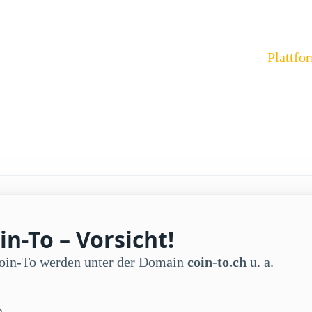
Plattfo
n-To – Vorsicht!
Coin-To werden unter der Domain
coin-to.ch
u. a.
n