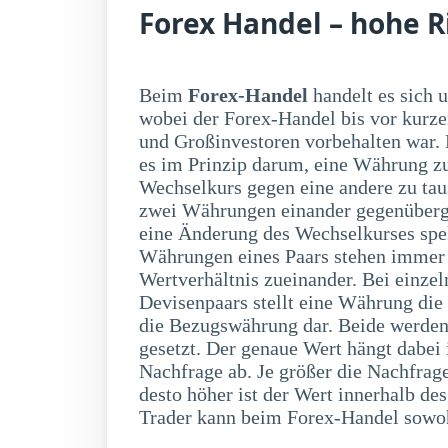
Forex Handel – hohe R
Beim
Forex-Handel
handelt es sich
auf fallende Kurse spek
wobei der Forex-Handel bis vor kurz
und Großinvestoren vorbehalten war.
es im Prinzip darum, eine Währung 
Wechselkurs gegen eine andere zu ta
zwei Währungen einander gegenüberge
eine Änderung des Wechselkurses spe
Währungen eines Paars stehen immer
Wertverhältnis zueinander. Bei einzel
Devisenpaars stellt eine Währung die
die Bezugswährung dar. Beide werden 
gesetzt. Der genaue Wert hängt dabe
Nachfrage ab. Je größer die Nachfrag
desto höher ist der Wert innerhalb d
Trader kann beim Forex-Handel sowoh