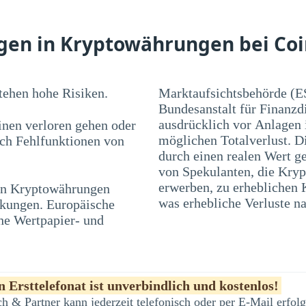
agen in Kryptowährungen bei Coi
ehen hohe Risiken.
Marktaufsichtsbehörde (E
Bundesanstalt für Finanzd
ausdrücklich vor Anlagen
nen verloren gehen oder
möglichen Totalverlust. D
rch Fehlfunktionen von
durch einen realen Wert ge
von Spekulanten, die Kryp
 in Kryptowährungen
en und Blasen führen,
was erhebliche Verluste na
nkungen. Europäische
he Wertpapier- und
 Ersttelefonat ist unverbindlich und kostenlos!
h & Partner kann jederzeit telefonisch oder per E-Mail erfo