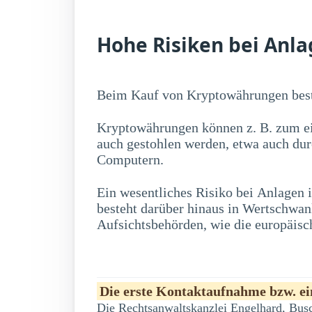
Hohe Risiken bei Anl
Beim Kauf von Kryptowährungen best
Kryptowährungen können z. B. zum ei
auch gestohlen werden, etwa auch du
Computern.
Ein wesentliches Risiko bei Anlagen
erwerben, zu erheblichen Kursschwankung
besteht darüber hinaus in Wertschwa
Aufsichtsbehörden, wie die europäisc
Die erste Kontaktaufnahme bzw. ein
Die Rechtsanwaltskanzlei Engelhard, Busc