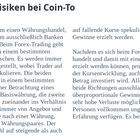
isiken bei Coin-To
 um einen Währungshandel,
ulieren. Mit beiden Varianten können
em ausschließlich Banken
Gewinne erzielt werden.
 Beim Forex-Trading geht
zu einem bestimmten
Nachdem es sich beim For
uschen. Es werden immer
handelt und damit mit ei
stellt, wobei Trader auf
erzielt werden können, pr
kulieren. Die beiden
der Kursentwicklung, auch
 in einem bestimmten
Betrag investiert wird. Al
ner Betrachtung eines
beide Richtungen ausschla
 Basiswährung, die zweite
überproportionale Gewinne
zueinander ins Verhältnis
sehr hohe Verluste möglic
i immer von Angebot und
Personen vollkommen unge
e nach einer Währung,
Erfahrung verfügen. Es bes
es Währungspaares. Der
l auf steigende als auch