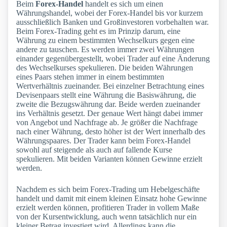
Beim
Forex-Handel
handelt es sich um einen
Währungshandel, wobei der Forex-Handel bis vor kurzem
ausschließlich Banken und Großinvestoren vorbehalten war.
Beim Forex-Trading geht es im Prinzip darum, eine
Währung zu einem bestimmten Wechselkurs gegen eine
andere zu tauschen. Es werden immer zwei Währungen
einander gegenübergestellt, wobei Trader auf eine Änderung
des Wechselkurses spekulieren. Die beiden Währungen
eines Paars stehen immer in einem bestimmten
Wertverhältnis zueinander. Bei einzelner Betrachtung eines
Devisenpaars stellt eine Währung die Basiswährung, die
zweite die Bezugswährung dar. Beide werden zueinander
ins Verhältnis gesetzt. Der genaue Wert hängt dabei immer
von Angebot und Nachfrage ab. Je größer die Nachfrage
nach einer Währung, desto höher ist der Wert innerhalb des
Währungspaares. Der Trader kann beim Forex-Handel
sowohl auf steigende als auch auf fallende Kurse
spekulieren. Mit beiden Varianten können Gewinne erzielt
werden.
Nachdem es sich beim Forex-Trading um Hebelgeschäfte
handelt und damit mit einem kleinen Einsatz hohe Gewinne
erzielt werden können, profitieren Trader in vollem Maße
von der Kursentwicklung, auch wenn tatsächlich nur ein
kleiner Betrag investiert wird. Allerdings kann die